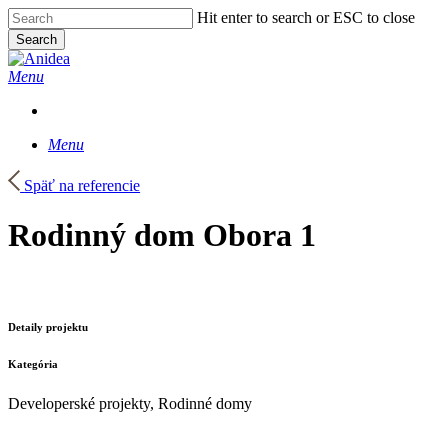
Skip
Hit enter to search or ESC to close
to
Search
main
Close
content
Search
Menu
Menu
Späť na referencie
Rodinný dom Obora 1
Detaily projektu
Kategória
Developerské projekty, Rodinné domy