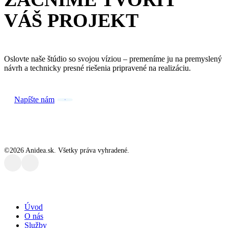
VÁŠ PROJEKT
Oslovte naše štúdio so svojou víziou – premeníme ju na premyslený
návrh a technicky presné riešenia pripravené na realizáciu.
Napíšte nám
©
2026
Anidea.sk. Všetky práva vyhradené.
Close
Úvod
Menu
O nás
Služby