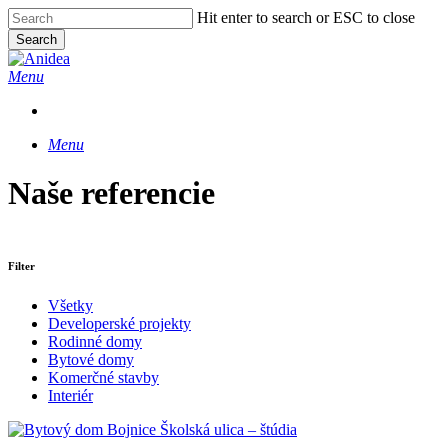
Skip
Hit enter to search or ESC to close
to
Search
main
Close
content
Search
Menu
Menu
Naše referencie
Filter
Všetky
Developerské projekty
Rodinné domy
Bytové domy
Komerčné stavby
Interiér