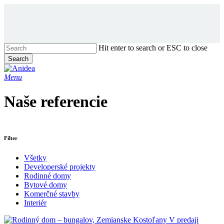
Skip
to
main
content
Hit enter to search or ESC to close
Search
Close
Search
Menu
Naše referencie
Filter
Všetky
Developerské projekty
Rodinné domy
Bytové domy
Komerčné stavby
Interiér
V predaji